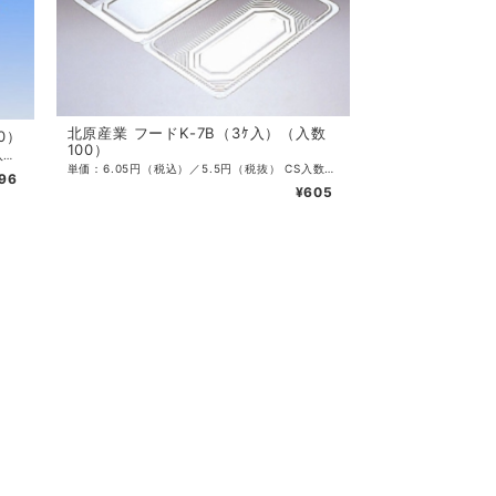
北原産業 フードK-7B（3ｹ入）（入数
0）
100）
単価：4.96円（税込）／4.51円（税抜） CS入数：4000 袋入数：100 サイズ：163×100×28（10）mm 色：透明 ・OPS素材
単価：6.05円（税込）／5.5円（税抜） CS入数：4800 袋入数：100 サイズ：127×90×30（30）mm 色：透明 ・OPS素材
96
¥605