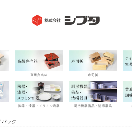
高級弁当箱
寿司折
陶器・漆器・メラミン容器
厨房機器備品・清掃器具
ドパック