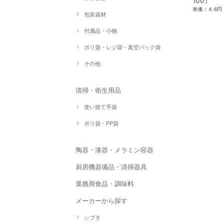
100）
包装資材
付属品・小物
ポリ袋・レジ袋・真空パック袋
その他
清掃・衛生用品
使い捨て手袋
ポリ袋・PP袋
陶器・漆器・メラミン容器
厨房機器備品・清掃器具
業務用食品・調味料
メーカーから探す
シブタ