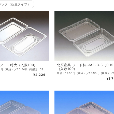
パック（折蓋タイプ）
フード特大（入数100）
北原産業 フード特-3AE-3-3（0.1
（入数100）
単価：22.26円（税込）／20.24円（税抜） CS入数：1000 袋入数：100 サイズ：250×150×33（18）mm 色：透明 ・OPS素材
¥2,226
¥1,