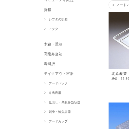
フード
折箱
シブタの折箱
アクタ
木箱・重箱
高級弁当箱
寿司折
北原産業 
テイクアウト容器
フードパック
弁当容器
仕出し・高級弁当容器
刺身・鮮魚容器
フードカップ