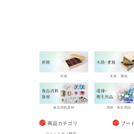
折箱
木箱・重箱
食品消耗資材
清掃・衛生用品
商品カテゴリ
フー
コミュニティ限定