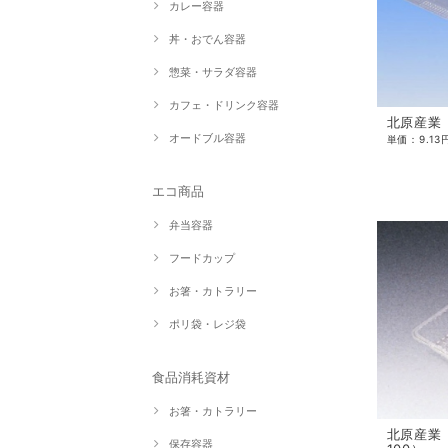
カレー容器
丼・おでん容器
惣菜・サラダ容器
カフェ・ドリンク容器
北原産業 
オードブル容器
エコ商品
弁当容器
フードカップ
お箸・カトラリー
ポリ袋・レジ袋
食品消耗資材
お箸・カトラリー
北原産業 
保存容器