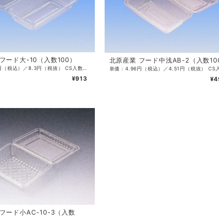
フード大-10（入数100）
北原産業 フード中浅AB-2（入数10
単価：9.13円（税込）／8.3円（税抜） CS入数：2000 袋入数：100 サイズ：185×113×30（12）mm 色：透明 ・OPS素材
¥913
¥4
フード小AC-10-3（入数