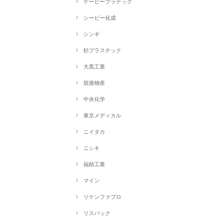
ケーピープラテック
シーピー化成
シンギ
杉プラスチック
大黒工業
筑後物産
中央化学
東京メディカル
ニイタカ
ニシキ
福助工業
マイン
リケンファブロ
リスパック