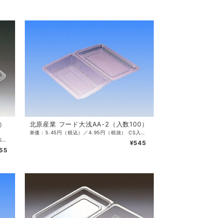
5）
北原産業 フード大浅AA-2（入数100）
単価：5.45円（税込）／4.95円（税抜） CS入数：2000 袋入数：100 サイズ：190×127×30（12）mm 色：透明 ・OPS素材
単価：17.55円（税込）／15.95円（税抜） CS入数：1600 袋入数：100 サイズ：222×143×30（15）mm 色：透明 ・OPS素材
¥545
755