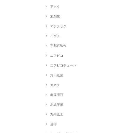
アクタ
旭創業
アジテック
イグチ
宇都宮製作
エフピコ
エフピコチューパ
角田紙業
カネク
亀屋海苔
北原産業
九州紙工
金印