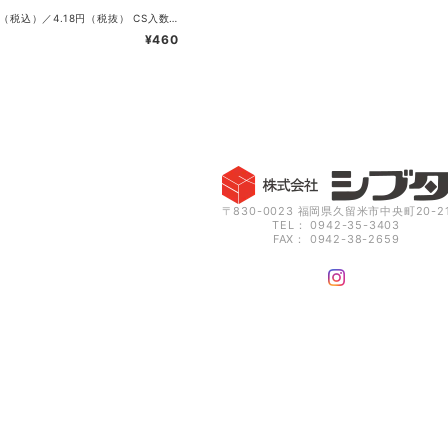
単価：4.6円（税込）／4.18円（税抜） CS入数：4000 袋入数：100 サイズ：120×95×23（8）mm 色：透明 ・OPS素材
¥460
〒830-0023 福岡県久留米市中央町20-2
TEL： 0942-35-3403
FAX： 0942-38-2659