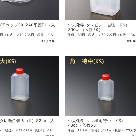
CFカップ90-240平蓋PL（入
中央化学 タレビン二合壜（KS）
360cc（入数20）
単価：11.26円（税込）／10.236円（税抜） CS入数：2000 袋入数：100 サイズ：φ90×7mm 容量：270ml 色：透明 ・CFカップ90-240専用蓋（針穴つき）。
¥1,126
¥1,
タレ壜角特大（K）82cc（入
中央化学 タレ壜角特中（KS）
48cc（入数50）
単価：32.6円（税込）／29.636円（税抜） CS入数：900 袋入数：25 サイズ：45×30×86mm 容量：82ml 色：透明 ・たれ、調味料入れとして欠かせないタレビンです。