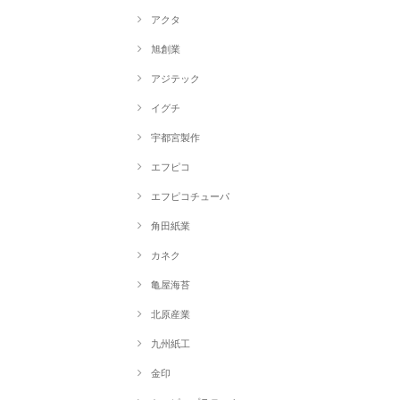
アクタ
旭創業
アジテック
イグチ
宇都宮製作
エフピコ
エフピコチューパ
角田紙業
カネク
亀屋海苔
北原産業
九州紙工
金印