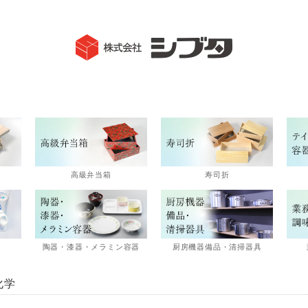
高級弁当箱
寿司折
陶器・漆器・メラミン容器
厨房機器備品・清掃器具
化学