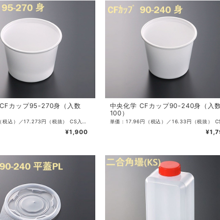
CFカップ95-270身（入数
中央化学 CFカップ90-240身（入
100）
単価：19円（税込）／17.273円（税抜） CS入数：2000 袋入数：100 サイズ：φ93×66mm 容量：270ml 色：白 ・様々な用途に使用できるカップです。 発泡素材、レンジ不可、80℃まで。
¥1,900
¥1,