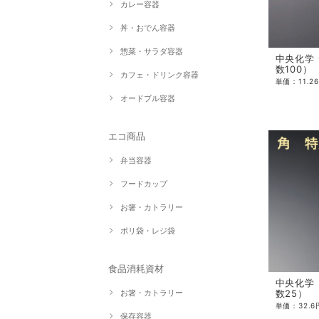
カレー容器
丼・おでん容器
惣菜・サラダ容器
中央化学 
数100）
カフェ・ドリンク容器
オードブル容器
エコ商品
弁当容器
フードカップ
お箸・カトラリー
ポリ袋・レジ袋
食品消耗資材
中央化学 
数25）
お箸・カトラリー
保存容器