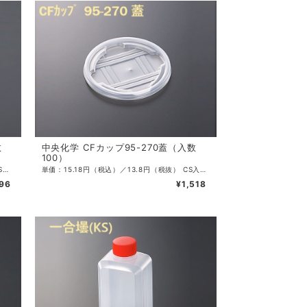
数
中央化学 CFカップ95-270蓋（入数
100）
単価：17.96円（税込）／16.33円（税抜） CS入数：2000 袋入数：100 サイズ：φ88×70mm 容量：240ml 色：白 ・様々な用途に使用できるカップです。 発泡素材、レンジ不可、80℃まで。
単価：15.18円（税込）／13.8円（税抜） CS入数：2000 袋入数：100 サイズ：φ96×9mm 容量：270ml 色：透明 ・CFカップ90-270専用蓋（針穴つき）。
796
¥1,518