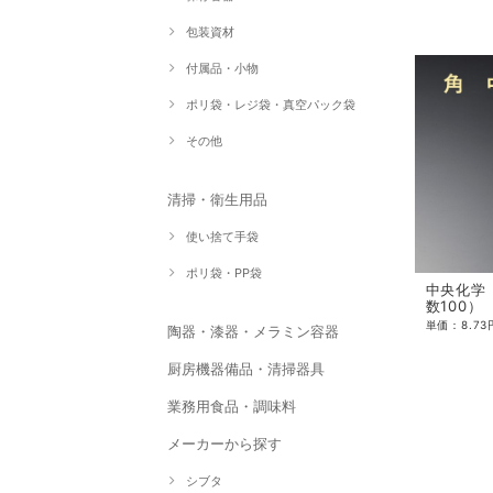
包装資材
付属品・小物
ポリ袋・レジ袋・真空パック袋
その他
清掃・衛生用品
使い捨て手袋
ポリ袋・PP袋
中央化学 
数100）
陶器・漆器・メラミン容器
厨房機器備品・清掃器具
業務用食品・調味料
メーカーから探す
シブタ