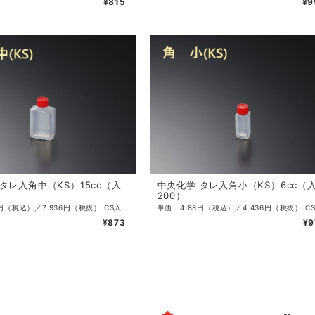
¥815
¥9
タレ入角中（KS）15cc（入
中央化学 タレ入角小（KS）6cc（
200）
単価：8.73円（税込）／7.936円（税抜） CS入数：4200 袋入数：100 サイズ：27×17×48mm 容量：15ml 色：透明 ・たれ、調味料入れとして欠かせないタレビンです。
¥873
¥9