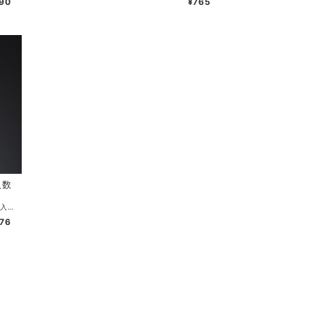
90
¥765
入数
単価：4.88円（税込）／4.436円（税抜） CS入数：8000 袋入数：200 サイズ：15×15×39mm 容量：6ml 色：透明 ・たれ、調味料入れとして欠かせないタレビンです。
76