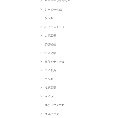
ケーピープラテック
シーピー化成
シンギ
杉プラスチック
大黒工業
筑後物産
中央化学
東京メディカル
ニイタカ
ニシキ
福助工業
マイン
リケンファブロ
リスパック