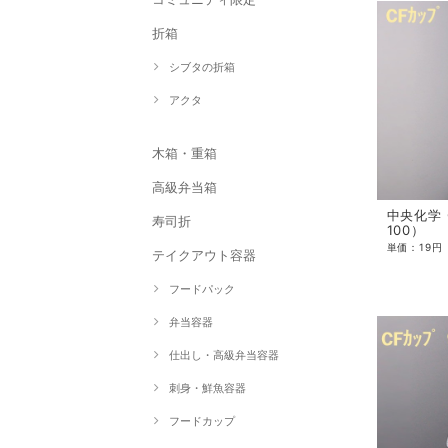
折箱
シブタの折箱
アクタ
木箱・重箱
高級弁当箱
中央化学 
寿司折
100）
テイクアウト容器
フードパック
弁当容器
仕出し・高級弁当容器
刺身・鮮魚容器
フードカップ