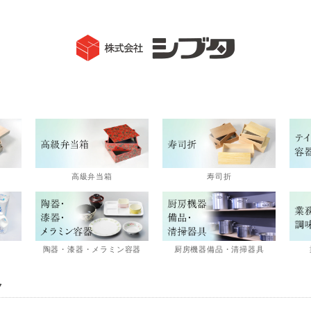
高級弁当箱
寿司折
陶器・漆器・メラミン容器
厨房機器備品・清掃器具
ク