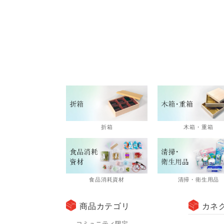
折箱
木箱・重箱
食品消耗資材
清掃・衛生用品
商品カテゴリ
カネ
コミュニティ限定