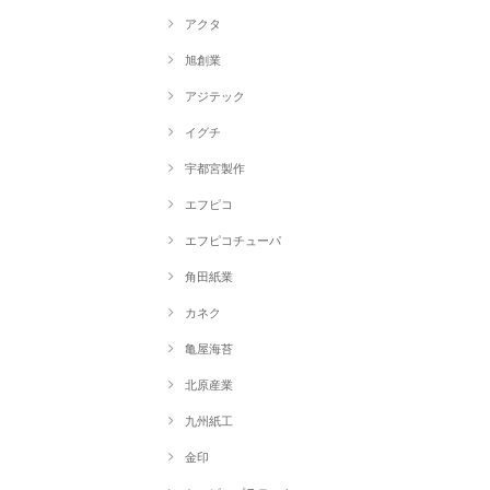
アクタ
旭創業
アジテック
イグチ
宇都宮製作
エフピコ
エフピコチューパ
角田紙業
カネク
亀屋海苔
北原産業
九州紙工
金印