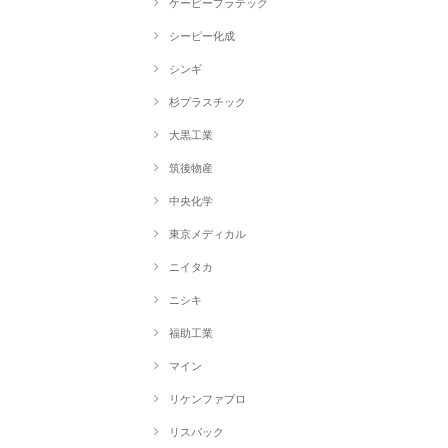
ケーピープラテック
シーピー化成
シンギ
杉プラスチック
大黒工業
筑後物産
中央化学
東京メディカル
ニイタカ
ニシキ
福助工業
マイン
リケンファブロ
リスパック