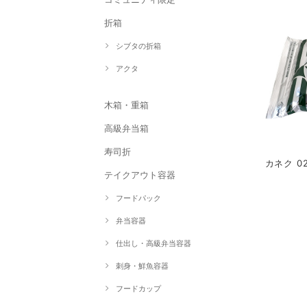
折箱
シブタの折箱
アクタ
木箱・重箱
高級弁当箱
寿司折
カネク 0
テイクアウト容器
フードパック
弁当容器
仕出し・高級弁当容器
刺身・鮮魚容器
フードカップ