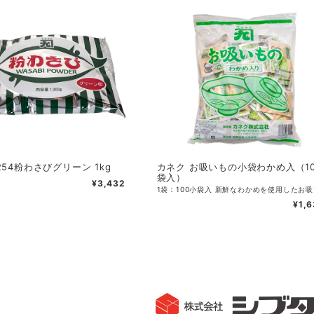
254粉わさびグリーン 1kg
カネク お吸いもの小袋わかめ入（10
袋入）
¥3,432
¥1,