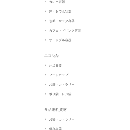
カレー容器
丼・おでん容器
惣菜・サラダ容器
カフェ・ドリンク容器
オードブル容器
エコ商品
弁当容器
フードカップ
お箸・カトラリー
ポリ袋・レジ袋
食品消耗資材
お箸・カトラリー
保存容器