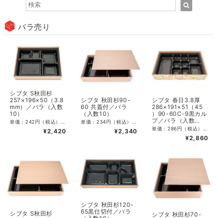
バラ売り
シブタ S秋田杉
シブタ 秋田杉90-
シブタ 春日3.8厚
257×196×50（3.8
60 共蓋付／バラ
286×191×51（45
mm）／バラ（入数
（入数10）
）90-60C-9黒カル
10）
プ／バラ（入数
単価：234円（税込）／212.73円（税抜） CS入数：50 最小単位：10 サイズ：外寸285×190×高52mm 素材：PSP（本体側）、紙（本体底）、PSP（蓋）、PS（仕切）
単価：242円（税込）／220円（税抜） CS入数：40 最小単位：10 サイズ：外寸287×202×高50mm 素材：PSP（本体側）、紙（本体底）、PSP （蓋）、PS （仕切）
10）
単価：286円（税込）／260円（税抜） CS入数：40 最小単位：10 サイズ：外寸286×191×高51 素材：PSP（本体側）、紙（本体底）、PSP（蓋）、PS（仕切）
¥2,340
¥2,420
¥2,860
シブタ 秋田杉120-
65黒仕切付／バラ
シブタ S秋田杉
シブタ 秋田杉70-