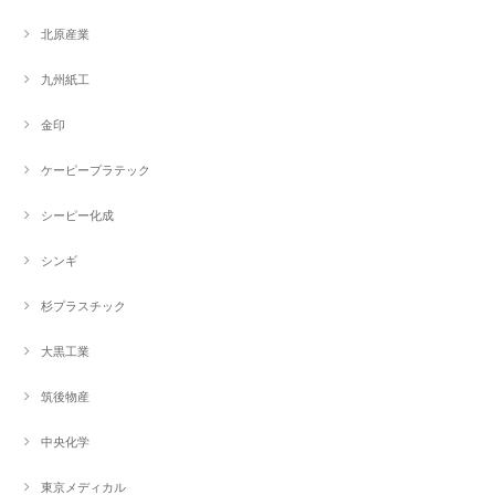
北原産業
九州紙工
金印
ケーピープラテック
シーピー化成
シンギ
杉プラスチック
大黒工業
筑後物産
中央化学
東京メディカル