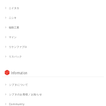
ニイタカ
ニシキ
福助工業
マイン
リケンファブロ
リスパック
Information
シブタについて
シブタのお客様／お知らせ
Community