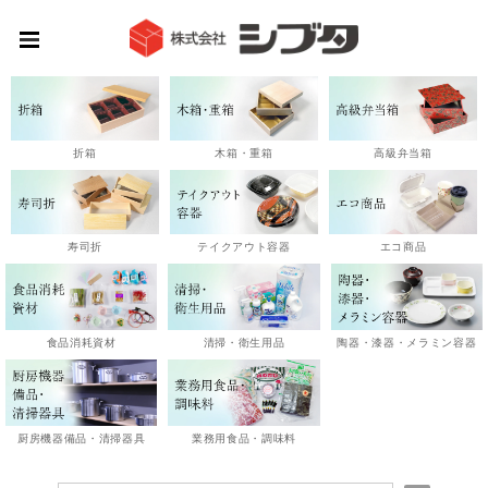
高級弁当箱
折箱
木箱・重箱
エコ商品
寿司折
テイクアウト容器
陶器・漆器・メラミン容器
食品消耗資材
清掃・衛生用品
厨房機器備品・清掃器具
業務用食品・調味料