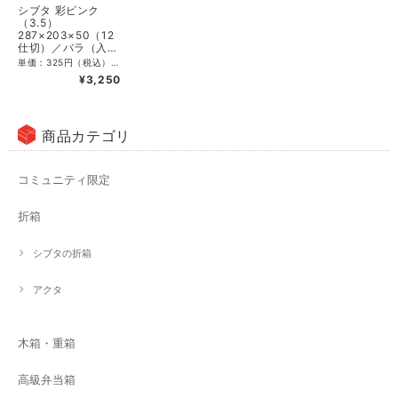
シブタ 彩ピンク
（3.5）
287×203×50（12
仕切）／バラ（入数
10）
単価：325円（税込）／295.46円（税抜） CS入数：40 最小単位：10 サイズ：外寸287×203×高50mm 素材：PSP（本体側）、紙（本体底）、PSP（蓋）、PS（仕切）
¥3,250
商品カテゴリ
コミュニティ限定
折箱
シブタの折箱
アクタ
木箱・重箱
高級弁当箱