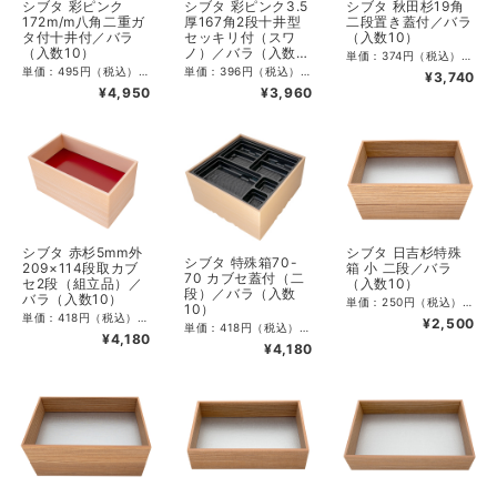
シブタ 彩ピンク
シブタ 彩ピンク3.5
シブタ 秋田杉19角
172m/m八角二重ガ
厚167角2段十井型
二段置き蓋付／バラ
タ付十井付／バラ
セッキリ付（スワ
（入数10）
（入数10）
ノ）／バラ（入数
単価：374円（税込）／340円（税抜） CS入数：60 最小単位：10 サイズ：外寸190×190×高50mm、2段外寸190×190×高100mm 素材：PSP（本体側）、紙（本体底）、PSP（蓋）、PSP（仕切）
10）
単価：495円（税込）／450円（税抜） CS入数：90 最小単位：10 サイズ：外寸172×172八角×高42mm、2段172×172八角×高84mm 素材：PSP（本体側）、紙（本体底）、PSP（蓋）、PSP（仕切）
単価：396円（税込）／360円（税抜） CS入数：90 最小単位：10 サイズ：外寸167×167×高49mm、2段外寸167×167×高98mm 素材：PSP（本体側）、紙（本体底）、PSP（蓋）、PSP（仕切）
¥3,740
¥4,950
¥3,960
シブタ 赤杉5mm外
シブタ 日吉杉特殊
シブタ 特殊箱70-
209×114段取カブ
箱 小 二段／バラ
70 カブセ蓋付（二
セ2段（組立品）／
（入数10）
段）／バラ（入数
バラ（入数10）
単価：250円（税込）／227.27円（税抜） CS入数：100 最小単位：10 サイズ：外寸175×110×高45mm×2段 素材：PSP（本体側）、紙（本体底）、PSP（蓋）
10）
単価：418円（税込）／380円（税抜） CS入数：50 最小単位：10 サイズ：全体外寸221×125×高109mm カブセ蓋外寸221×125×高19.5mm 上段外寸000×000×高50mm 下段外寸000×000×高52mm 素材：PSP（本体側）、紙（本体底）、PSP（蓋）
¥2,500
単価：418円（税込）／380円（税抜） CS入数：20 最小単位：10 サイズ：全体外寸234×234×高116mm カブセ蓋外寸234×234×高24mm 上段足無本体外寸220×220×高43mm 下段足付本体外寸220×220×高57mm 素材：PSP（本体側）、紙（本体底）、PSP（蓋）、PS（仕切） ※中仕切りは本体と別での納品となります。ご使用の際にはお客様ご自身で本体へセットしていただく必要がございます。
¥4,180
¥4,180