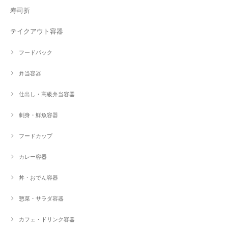
寿司折
テイクアウト容器
フードパック
弁当容器
仕出し・高級弁当容器
刺身・鮮魚容器
フードカップ
カレー容器
丼・おでん容器
惣菜・サラダ容器
カフェ・ドリンク容器