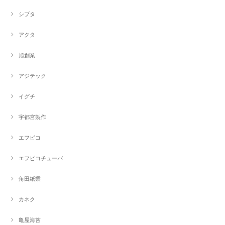
シブタ
アクタ
旭創業
アジテック
イグチ
宇都宮製作
エフピコ
エフピコチューパ
角田紙業
カネク
亀屋海苔