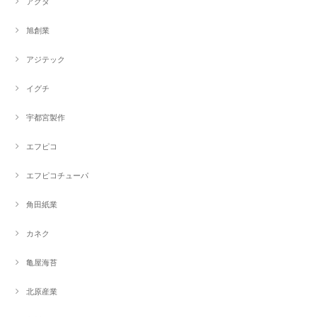
アクタ
旭創業
アジテック
イグチ
宇都宮製作
エフピコ
エフピコチューパ
角田紙業
カネク
亀屋海苔
北原産業