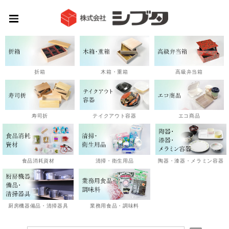
高級弁当箱
折箱
木箱・重箱
エコ商品
寿司折
テイクアウト容器
陶器・漆器・メラミン容器
食品消耗資材
清掃・衛生用品
厨房機器備品・清掃器具
業務用食品・調味料