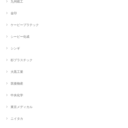
九州紙工
金印
ケーピープラテック
シーピー化成
シンギ
杉プラスチック
大黒工業
筑後物産
中央化学
東京メディカル
ニイタカ