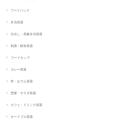
フードパック
弁当容器
仕出し・高級弁当容器
刺身・鮮魚容器
フードカップ
カレー容器
丼・おでん容器
惣菜・サラダ容器
カフェ・ドリンク容器
オードブル容器