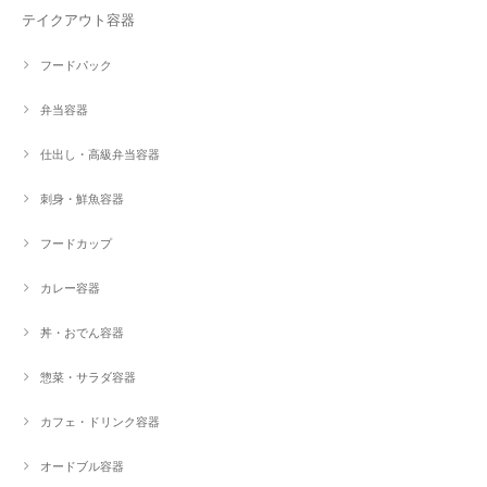
テイクアウト容器
フードパック
弁当容器
仕出し・高級弁当容器
刺身・鮮魚容器
フードカップ
カレー容器
丼・おでん容器
惣菜・サラダ容器
カフェ・ドリンク容器
オードブル容器