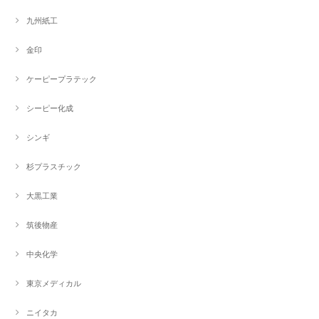
九州紙工
金印
ケーピープラテック
シーピー化成
シンギ
杉プラスチック
大黒工業
筑後物産
中央化学
東京メディカル
ニイタカ