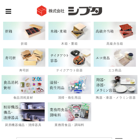
高級弁当箱
折箱
木箱・重箱
エコ商品
寿司折
テイクアウト容器
陶器・漆器・メラミン容器
食品消耗資材
清掃・衛生用品
厨房機器備品・清掃器具
業務用食品・調味料