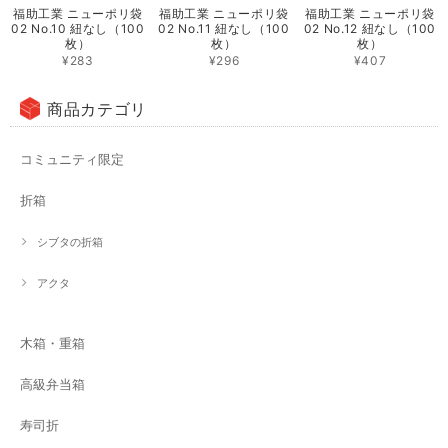
福助工業 ニューポリ袋
福助工業 ニューポリ袋
福助工業 ニューポリ袋
02 No.10 紐なし（100
02 No.11 紐なし（100
02 No.12 紐なし（100
枚）
枚）
枚）
¥283
¥296
¥407
商品カテゴリ
コミュニティ限定
折箱
シブタの折箱
アクタ
木箱・重箱
高級弁当箱
寿司折