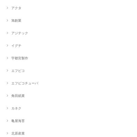
アクタ
旭創業
アジテック
イグチ
宇都宮製作
エフピコ
エフピコチューパ
角田紙業
カネク
亀屋海苔
北原産業