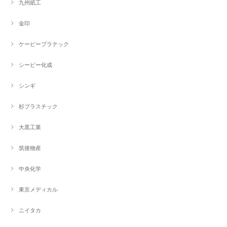
九州紙工
金印
ケーピープラテック
シーピー化成
シンギ
杉プラスチック
大黒工業
筑後物産
中央化学
東京メディカル
ニイタカ