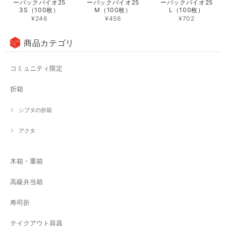
ーパックバイオ25
ーパックバイオ25
ーパックバイオ25
3S（100枚）
M（100枚）
L（100枚）
¥246
¥456
¥702
商品カテゴリ
コミュニティ限定
折箱
シブタの折箱
アクタ
木箱・重箱
高級弁当箱
寿司折
テイクアウト容器