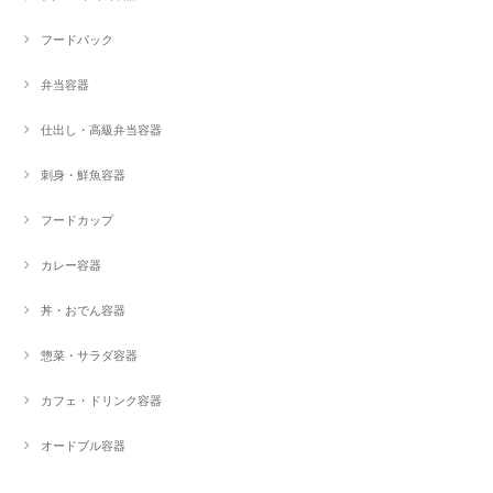
フードパック
弁当容器
仕出し・高級弁当容器
刺身・鮮魚容器
フードカップ
カレー容器
丼・おでん容器
惣菜・サラダ容器
カフェ・ドリンク容器
オードブル容器