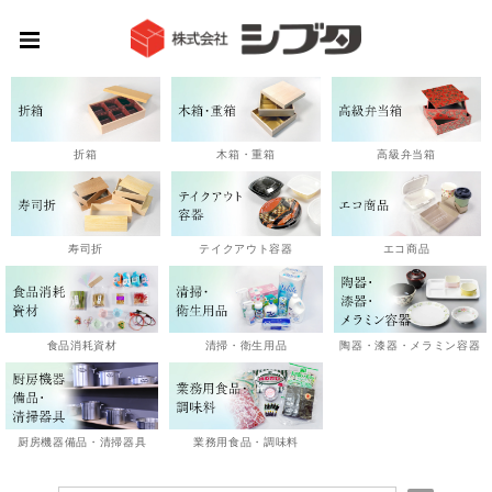
高級弁当箱
折箱
木箱・重箱
エコ商品
寿司折
テイクアウト容器
陶器・漆器・メラミン容器
食品消耗資材
清掃・衛生用品
厨房機器備品・清掃器具
業務用食品・調味料