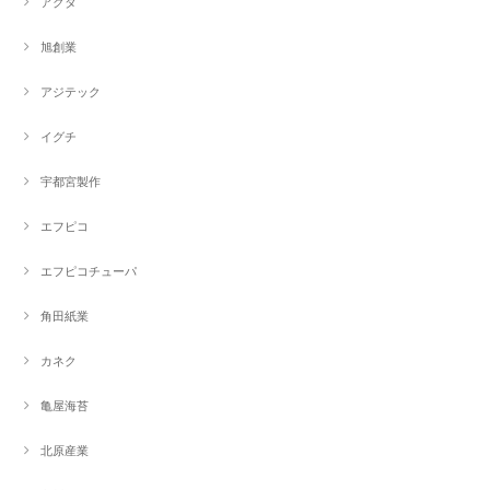
アクタ
旭創業
アジテック
イグチ
宇都宮製作
エフピコ
エフピコチューパ
角田紙業
カネク
亀屋海苔
北原産業