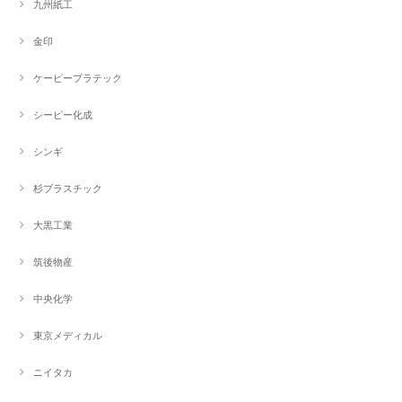
九州紙工
金印
ケーピープラテック
シーピー化成
シンギ
杉プラスチック
大黒工業
筑後物産
中央化学
東京メディカル
ニイタカ