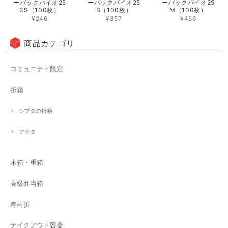
ーパックバイオ25
ーパックバイオ25
ーパックバイオ25
3S（100枚）
S（100枚）
M（100枚）
¥246
¥357
¥456
商品カテゴリ
コミュニティ限定
折箱
シブタの折箱
アクタ
木箱・重箱
高級弁当箱
寿司折
テイクアウト容器