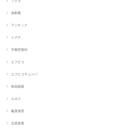
アクタ
旭創業
アジテック
イグチ
宇都宮製作
エフピコ
エフピコチューパ
角田紙業
カネク
亀屋海苔
北原産業