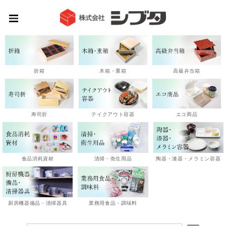
高級弁当箱
折箱
木箱・重箱
エコ商品
寿司折
テイクアウト容器
陶器・漆器・メラミン容器
食品消耗資材
清掃・衛生用品
厨房機器備品・清掃器具
業務用食品・調味料