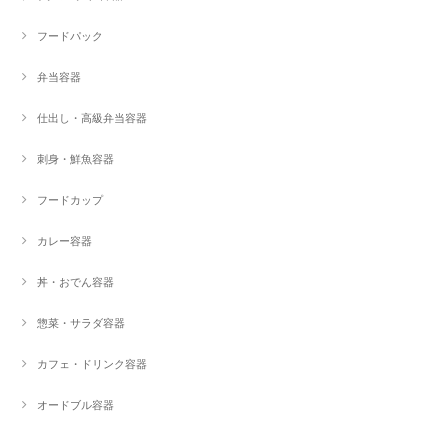
フードパック
弁当容器
仕出し・高級弁当容器
刺身・鮮魚容器
フードカップ
カレー容器
丼・おでん容器
惣菜・サラダ容器
カフェ・ドリンク容器
オードブル容器