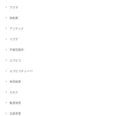
アクタ
旭創業
アジテック
イグチ
宇都宮製作
エフピコ
エフピコチューパ
角田紙業
カネク
亀屋海苔
北原産業