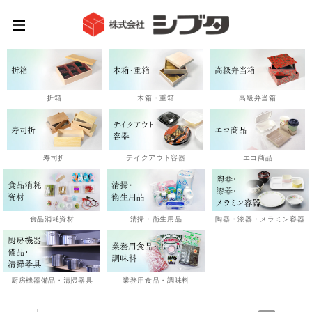
高級弁当箱
折箱
木箱・重箱
エコ商品
寿司折
テイクアウト容器
陶器・漆器・メラミン容器
食品消耗資材
清掃・衛生用品
厨房機器備品・清掃器具
業務用食品・調味料