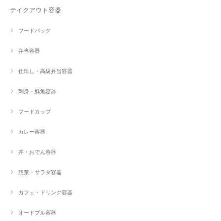
テイクアウト容器
フードパック
弁当容器
仕出し・高級弁当容器
刺身・鮮魚容器
フードカップ
カレー容器
丼・おでん容器
惣菜・サラダ容器
カフェ・ドリンク容器
オードブル容器