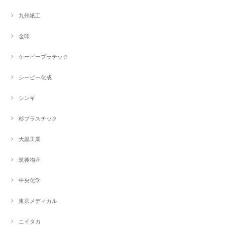
九州紙工
金印
ケーピープラテック
シーピー化成
シンギ
杉プラスチック
大黒工業
筑後物産
中央化学
東京メディカル
ニイタカ