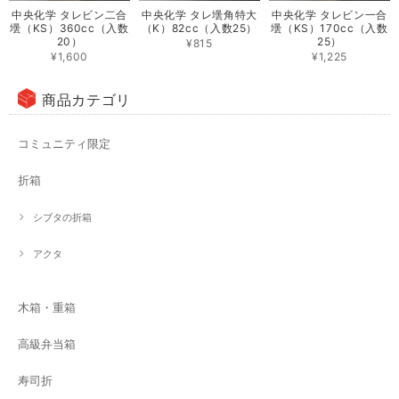
中央化学 タレビン二合
中央化学 タレ壜角特大
中央化学 タレビン一合
壜（KS）360cc（入数
（K）82cc（入数25）
壜（KS）170cc（入数
20）
25）
¥815
¥1,600
¥1,225
商品カテゴリ
コミュニティ限定
折箱
シブタの折箱
アクタ
木箱・重箱
高級弁当箱
寿司折