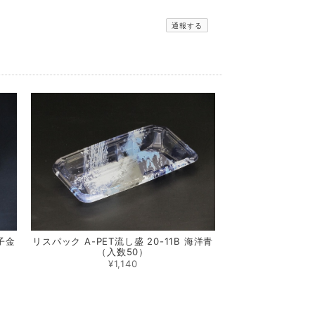
通報する
組子金
リスパック A-PET流し盛 20-11B 海洋青
（入数50）
¥1,140