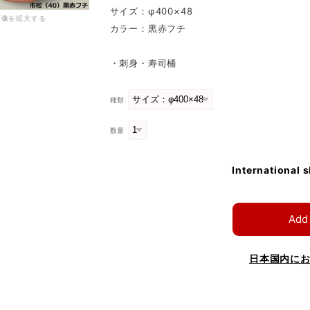
サイズ：φ400×48
画像を拡大する
カラー：黒赤フチ
・刺身・寿司桶
種類
数量
International 
Add 
日本国内に