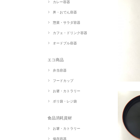
カレー容器
丼・おでん容器
惣菜・サラダ容器
カフェ・ドリンク容器
オードブル容器
エコ商品
弁当容器
フードカップ
お箸・カトラリー
ポリ袋・レジ袋
食品消耗資材
お箸・カトラリー
保存容器