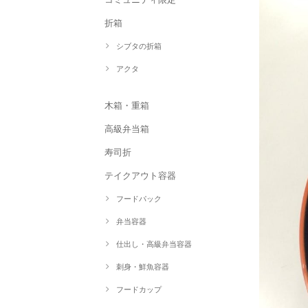
折箱
シブタの折箱
アクタ
木箱・重箱
高級弁当箱
寿司折
テイクアウト容器
フードパック
弁当容器
仕出し・高級弁当容器
刺身・鮮魚容器
フードカップ