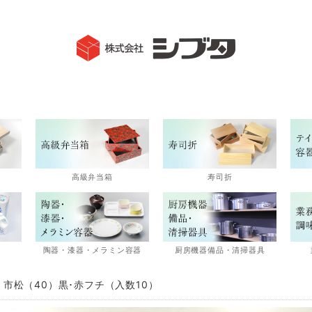
高級弁当箱
寿司折
陶器・漆器・メラミン容器
厨房機器備品・清掃器具
 市松（40）黒･赤フチ（入数10）