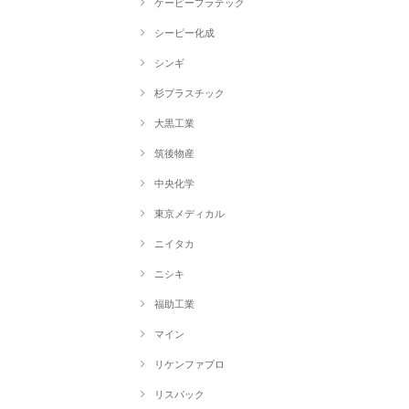
ケーピープラテック
シーピー化成
シンギ
杉プラスチック
大黒工業
筑後物産
中央化学
東京メディカル
ニイタカ
ニシキ
福助工業
マイン
リケンファブロ
リスパック