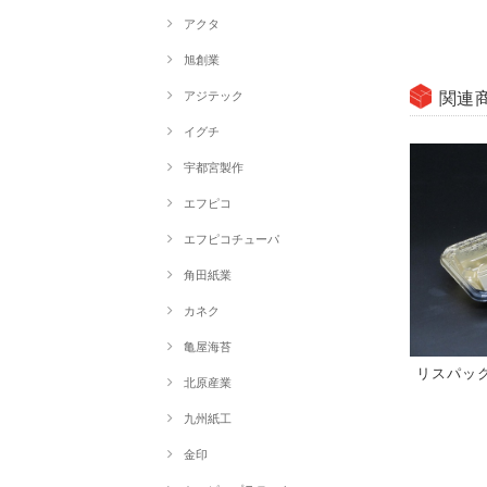
アクタ
旭創業
関連
アジテック
イグチ
宇都宮製作
エフピコ
エフピコチューパ
角田紙業
カネク
亀屋海苔
リスパック 
北原産業
九州紙工
金印