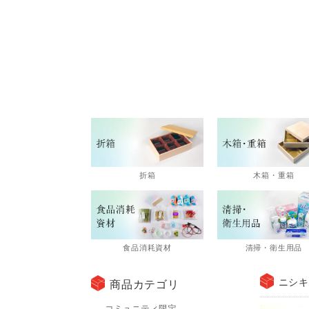
折箱
木箱・重箱
食品消耗資材
清掃・衛生用品
ニシキ
商品カテゴリ
コミュニティ限定