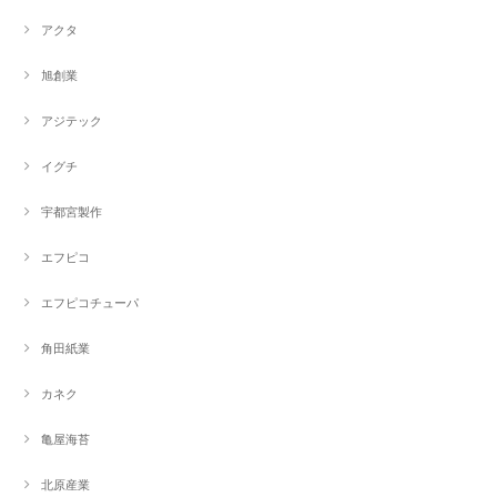
アクタ
旭創業
アジテック
イグチ
宇都宮製作
エフピコ
エフピコチューパ
角田紙業
カネク
亀屋海苔
北原産業