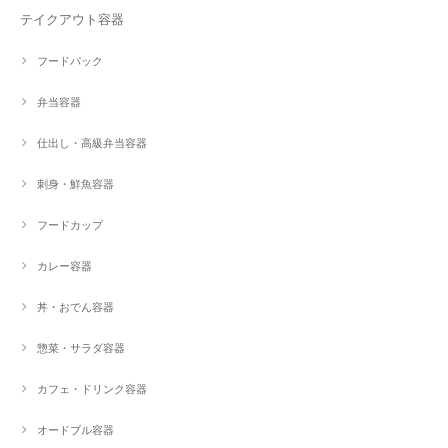
テイクアウト容器
フードパック
弁当容器
仕出し・高級弁当容器
刺身・鮮魚容器
フードカップ
カレー容器
丼・おでん容器
惣菜・サラダ容器
カフェ・ドリンク容器
オードブル容器