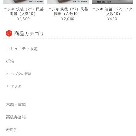
ニシキ 筑後（22）民芸
ニシキ 筑後（27）民芸
ニシキ 筑後（22）フタ
陶器（入数10）
陶器（入数10）
（入数10）
¥1,390
¥2,060
¥420
商品カテゴリ
コミュニティ限定
折箱
シブタの折箱
アクタ
木箱・重箱
高級弁当箱
寿司折