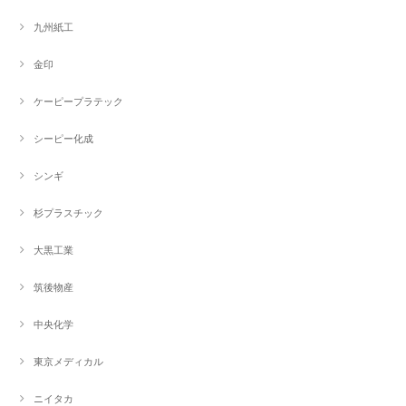
九州紙工
金印
ケーピープラテック
シーピー化成
シンギ
杉プラスチック
大黒工業
筑後物産
中央化学
東京メディカル
ニイタカ