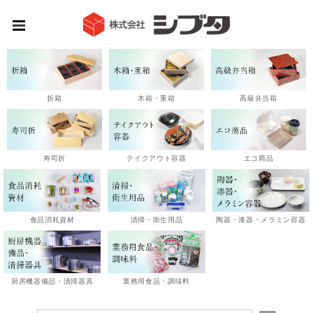
高級弁当箱
折箱
木箱・重箱
エコ商品
寿司折
テイクアウト容器
陶器・漆器・メラミン容器
食品消耗資材
清掃・衛生用品
厨房機器備品・清掃器具
業務用食品・調味料