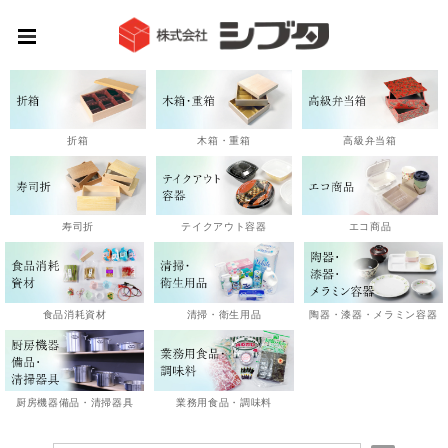
高級弁当箱
折箱
木箱・重箱
エコ商品
寿司折
テイクアウト容器
陶器・漆器・メラミン容器
食品消耗資材
清掃・衛生用品
厨房機器備品・清掃器具
業務用食品・調味料