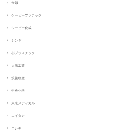
金印
ケーピープラテック
シーピー化成
シンギ
杉プラスチック
大黒工業
筑後物産
中央化学
東京メディカル
ニイタカ
ニシキ