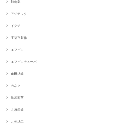
旭創業
アジテック
イグチ
宇都宮製作
エフピコ
エフピコチューパ
角田紙業
カネク
亀屋海苔
北原産業
九州紙工