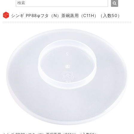
シンギ PP88φフタ（N）茶碗蒸用（C11H）（入数50）