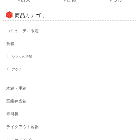
¥1,900
¥1,796
¥1,518
商品カテゴリ
コミュニティ限定
折箱
シブタの折箱
アクタ
木箱・重箱
高級弁当箱
寿司折
テイクアウト容器
フードパック