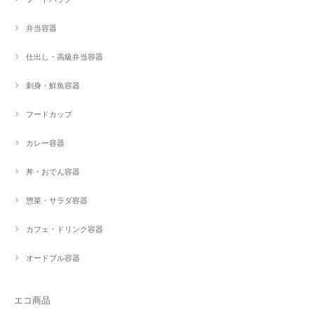
弁当容器
仕出し・高級弁当容器
刺身・鮮魚容器
フードカップ
カレー容器
丼・おでん容器
惣菜・サラダ容器
カフェ・ドリンク容器
オードブル容器
エコ商品