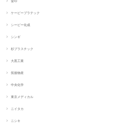
金印
ケーピープラテック
シーピー化成
シンギ
杉プラスチック
大黒工業
筑後物産
中央化学
東京メディカル
ニイタカ
ニシキ