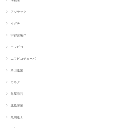
アジテック
イグチ
宇都宮製作
エフピコ
エフピコチューパ
角田紙業
カネク
亀屋海苔
北原産業
九州紙工