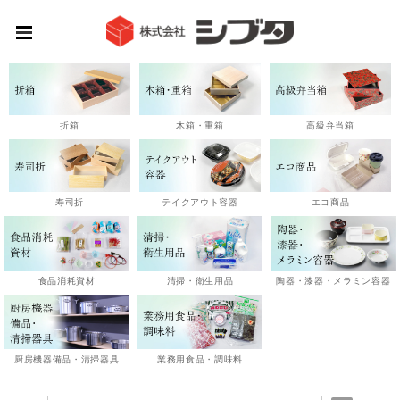
高級弁当箱
折箱
木箱・重箱
エコ商品
寿司折
テイクアウト容器
陶器・漆器・メラミン容器
食品消耗資材
清掃・衛生用品
厨房機器備品・清掃器具
業務用食品・調味料