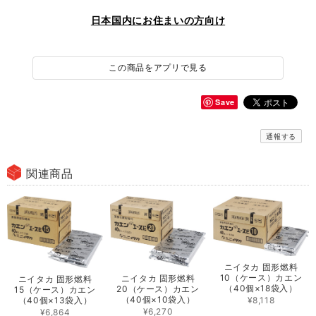
日本国内にお住まいの方向け
この商品をアプリで見る
Save
通報する
関連商品
ニイタカ 固形燃料
10（ケース）カエン
ニイタカ 固形燃料
ニイタカ 固形燃料
（40個×18袋入）
20（ケース）カエン
15（ケース）カエン
（40個×10袋入）
（40個×13袋入）
¥8,118
¥6,270
¥6,864