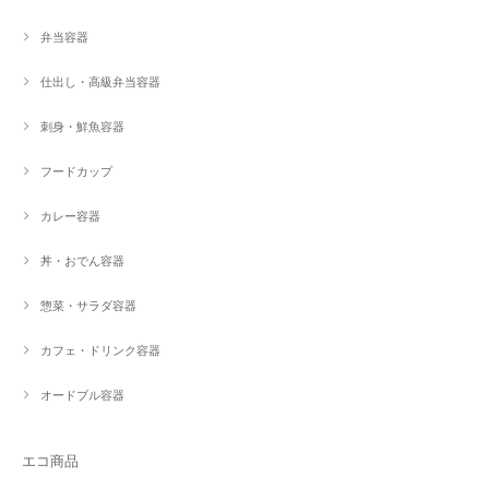
弁当容器
仕出し・高級弁当容器
刺身・鮮魚容器
フードカップ
カレー容器
丼・おでん容器
惣菜・サラダ容器
カフェ・ドリンク容器
オードブル容器
エコ商品