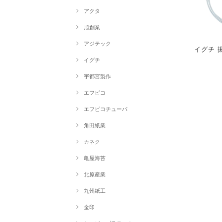
アクタ
旭創業
アジテック
イグチ 
イグチ
宇都宮製作
エフピコ
エフピコチューパ
角田紙業
カネク
亀屋海苔
北原産業
九州紙工
金印