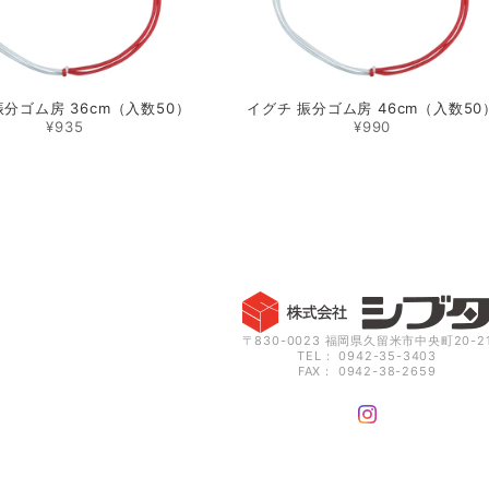
振分ゴム房 36cm（入数50）
イグチ 振分ゴム房 46cm（入数50
¥935
¥990
〒830-0023 福岡県久留米市中央町20-2
TEL： 0942-35-3403
FAX： 0942-38-2659