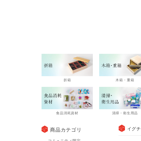
折箱
木箱・重箱
食品消耗資材
清掃・衛生用品
イグチ
商品カテゴリ
コミュニティ限定