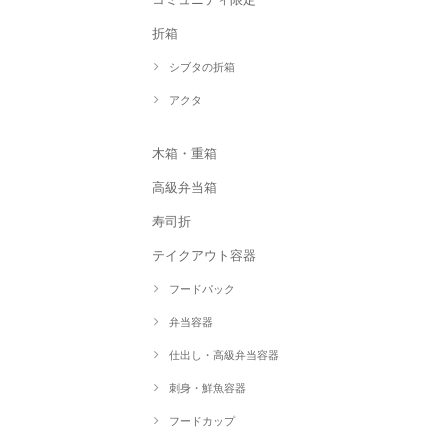
折箱
シブタの折箱
アクタ
木箱・重箱
高級弁当箱
寿司折
テイクアウト容器
フードパック
弁当容器
仕出し・高級弁当容器
刺身・鮮魚容器
フードカップ