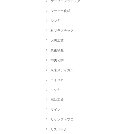
ケーピープラテック
シーピー化成
シンギ
杉プラスチック
大黒工業
筑後物産
中央化学
東京メディカル
ニイタカ
ニシキ
福助工業
マイン
リケンファブロ
リスパック