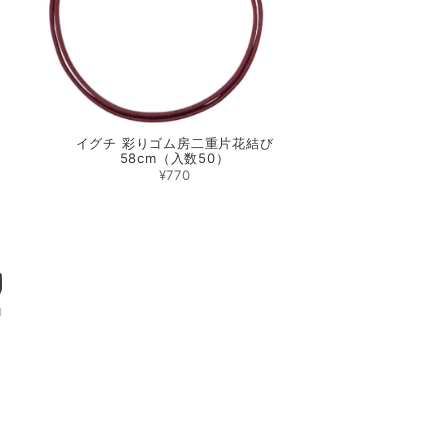
）
イグチ 彩りゴム房二重片花結び
58cm（入数50）
¥770
1