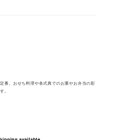
の定番。おせち料理や各式典でのお重やお弁当の彩
ます。
shipping available