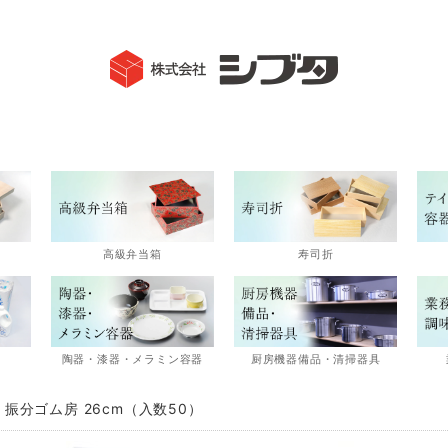
高級弁当箱
寿司折
陶器・漆器・メラミン容器
厨房機器備品・清掃器具
 振分ゴム房 26cm（入数50）