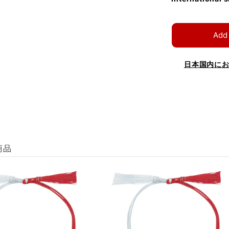
Add 
日本国内に
商品