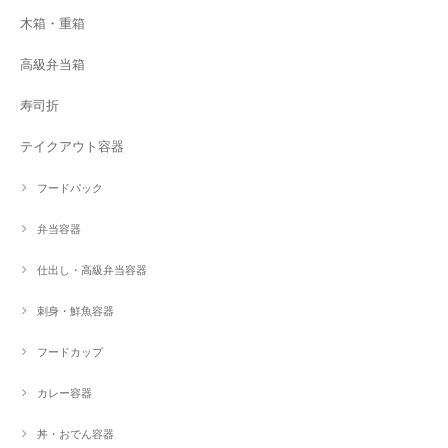
木箱・重箱
高級弁当箱
寿司折
テイクアウト容器
フードパック
弁当容器
仕出し・高級弁当容器
刺身・鮮魚容器
フードカップ
カレー容器
丼・おでん容器