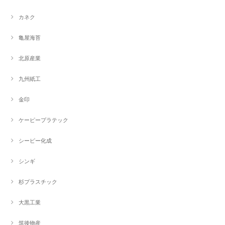
カネク
亀屋海苔
北原産業
九州紙工
金印
ケーピープラテック
シーピー化成
シンギ
杉プラスチック
大黒工業
筑後物産