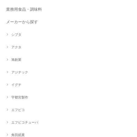
業務用食品・調味料
メーカーから探す
シブタ
アクタ
旭創業
アジテック
イグチ
宇都宮製作
エフピコ
エフピコチューパ
角田紙業