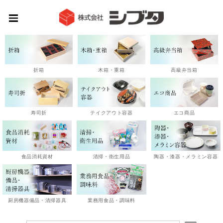
高級弁当箱
折箱
木箱・重箱
エコ商品
寿司折
テイクアウト容器
陶器・漆器・メラミン容器
食品消耗資材
清掃・衛生用品
厨房機器備品・清掃器具
業務用食品・調味料