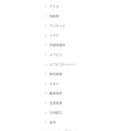
アクタ
旭創業
アジテック
イグチ
宇都宮製作
エフピコ
エフピコチューパ
角田紙業
カネク
亀屋海苔
北原産業
九州紙工
金印