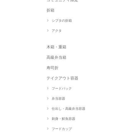
折箱
シブタの折箱
アクタ
木箱・重箱
高級弁当箱
寿司折
テイクアウト容器
フードパック
弁当容器
仕出し・高級弁当容器
刺身・鮮魚容器
フードカップ