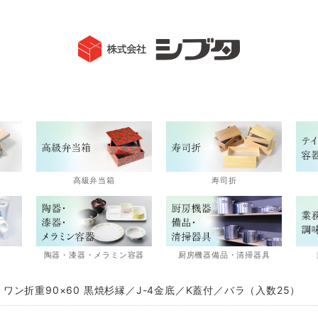
高級弁当箱
寿司折
陶器・漆器・メラミン容器
厨房機器備品・清掃器具
 ワン折重90×60 黒焼杉縁／J-4金底／K蓋付／バラ（入数25）