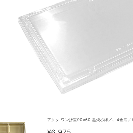
アクタ ワン折重90×60 黒焼杉縁／J-4金底
¥6,975