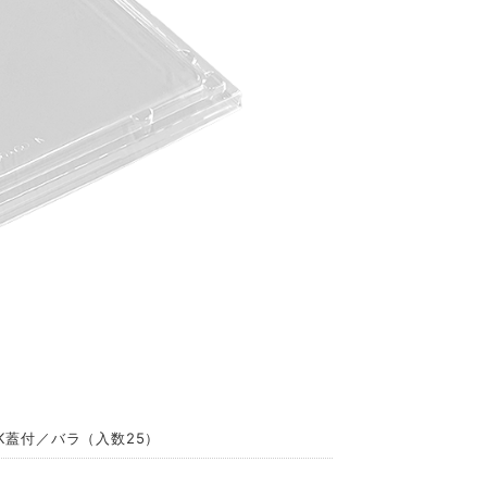
／K蓋付／バラ（入数25）