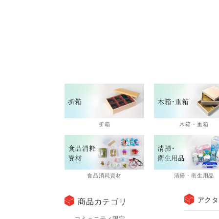
折箱
木箱・重箱
食品消耗資材
清掃・衛生用品
アクタ
商品カテゴリ
コミュニティ限定