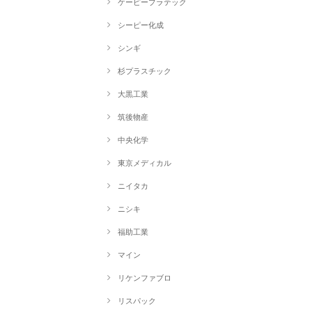
ケーピープラテック
シーピー化成
シンギ
杉プラスチック
大黒工業
筑後物産
中央化学
東京メディカル
ニイタカ
ニシキ
福助工業
マイン
リケンファブロ
リスパック