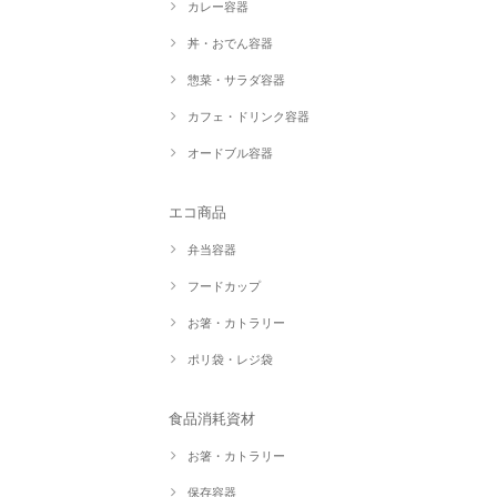
カレー容器
丼・おでん容器
惣菜・サラダ容器
カフェ・ドリンク容器
オードブル容器
エコ商品
弁当容器
フードカップ
お箸・カトラリー
ポリ袋・レジ袋
食品消耗資材
お箸・カトラリー
保存容器