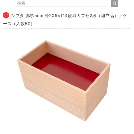
シブタ 赤杉5mm外209×114段取カブセ2段（組立品）／ケ
ース（入数50）