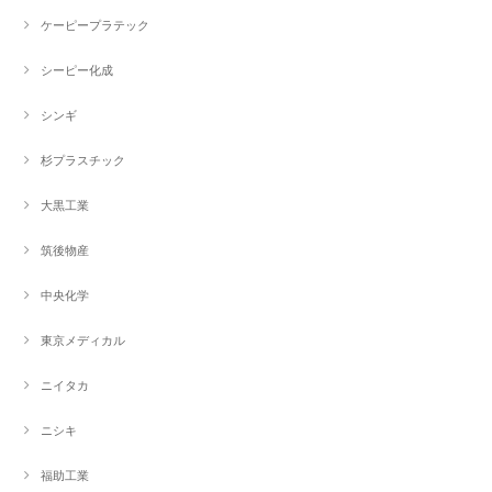
ケーピープラテック
シーピー化成
シンギ
杉プラスチック
大黒工業
筑後物産
中央化学
東京メディカル
ニイタカ
ニシキ
福助工業