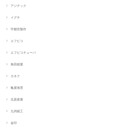
アジテック
イグチ
宇都宮製作
エフピコ
エフピコチューパ
角田紙業
カネク
亀屋海苔
北原産業
九州紙工
金印