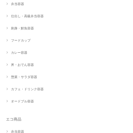
弁当容器
仕出し・高級弁当容器
刺身・鮮魚容器
フードカップ
カレー容器
丼・おでん容器
惣菜・サラダ容器
カフェ・ドリンク容器
オードブル容器
エコ商品
弁当容器