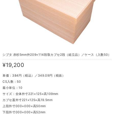
シブタ 赤杉5mm外209×114段取カブセ2段（組立品）／ケース（入数50）
¥19,200
単価：384円（税込）／349.09円（税抜）
CS入数：50
最小単位：10
サイズ：全体外寸221×125×高109mm
カブセ蓋外寸221×125×高19.5mm
上段外寸000×000×高50mm
下段外寸000×000×高52mm