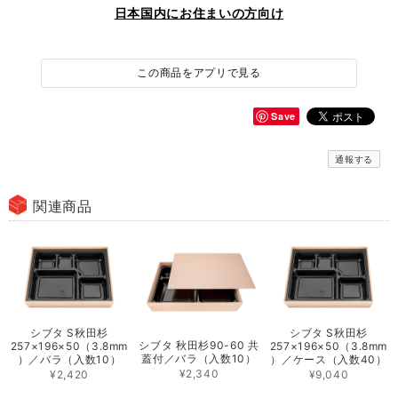
日本国内にお住まいの方向け
この商品をアプリで見る
Save
通報する
関連商品
シブタ S秋田杉
シブタ S秋田杉
シブタ 秋田杉90-60 共
257×196×50（3.8mm
257×196×50（3.8mm
蓋付／バラ（入数10）
）／バラ（入数10）
）／ケース（入数40）
¥2,340
¥2,420
¥9,040