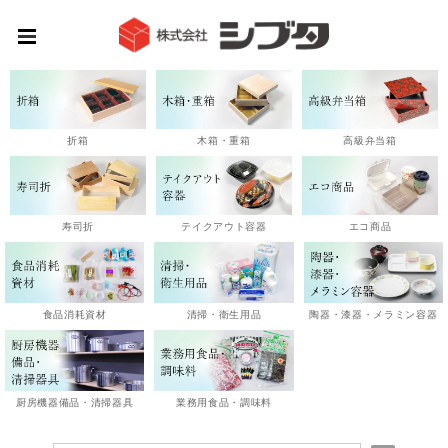
高級弁当箱
折箱
木箱・重箱
エコ商品
寿司折
テイクアウト容器
陶器・漆器・メラミン容器
食品消耗資材
清掃・衛生用品
厨房機器備品・清掃器具
業務用食品・調味料