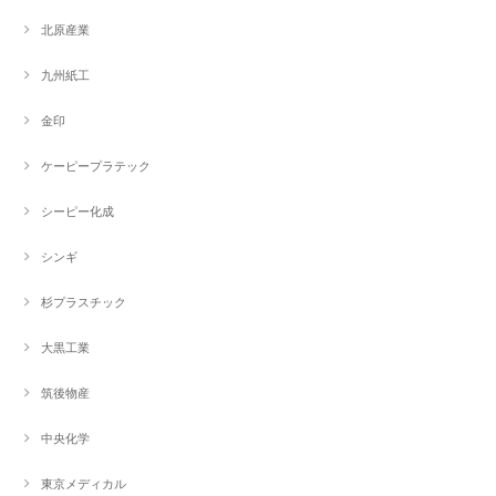
北原産業
九州紙工
金印
ケーピープラテック
シーピー化成
シンギ
杉プラスチック
大黒工業
筑後物産
中央化学
東京メディカル