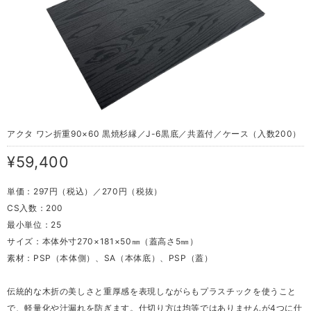
アクタ ワン折重90×60 黒焼杉縁／J-6黒底／共蓋付／ケース（入数200）
¥59,400
単価：297円（税込）／270円（税抜）
CS入数：200
最小単位：25
サイズ：本体外寸270×181×50㎜（蓋高さ5㎜）
素材：PSP（本体側）、SA（本体底）、PSP（蓋）
伝統的な木折の美しさと重厚感を表現しながらもプラスチックを使うこと
で、軽量化や汁漏れを防ぎます。仕切り方は均等ではありませんが4つに仕