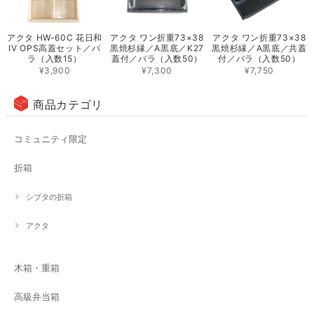
アクタ HW-60C 花日和
アクタ ワン折重73×38
アクタ ワン折重73×38
IV OPS高蓋セット／バ
黒焼杉縁／A黒底／K27
黒焼杉縁／A黒底／共蓋
ラ（入数15）
蓋付／バラ（入数50）
付／バラ（入数50）
¥3,900
¥7,300
¥7,750
商品カテゴリ
コミュニティ限定
折箱
シブタの折箱
アクタ
木箱・重箱
高級弁当箱