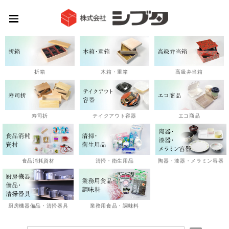
高級弁当箱
折箱
木箱・重箱
エコ商品
寿司折
テイクアウト容器
陶器・漆器・メラミン容器
食品消耗資材
清掃・衛生用品
厨房機器備品・清掃器具
業務用食品・調味料