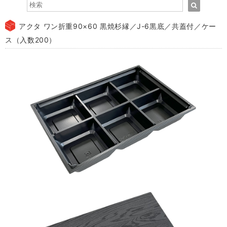
アクタ ワン折重90×60 黒焼杉縁／J-6黒底／共蓋付／ケー
ス（入数200）