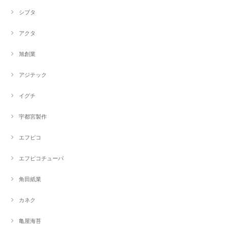
シブタ
アクタ
旭創業
アジテック
イグチ
宇都宮製作
エフピコ
エフピコチューパ
角田紙業
カネク
亀屋海苔