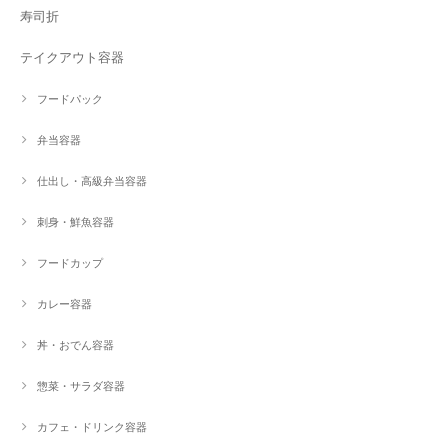
寿司折
テイクアウト容器
フードパック
弁当容器
仕出し・高級弁当容器
刺身・鮮魚容器
フードカップ
カレー容器
丼・おでん容器
惣菜・サラダ容器
カフェ・ドリンク容器