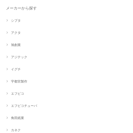
メーカーから探す
シブタ
アクタ
旭創業
アジテック
イグチ
宇都宮製作
エフピコ
エフピコチューパ
角田紙業
カネク