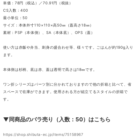
単価：78円（税込）／70.91円（税抜）
CS入数：400
最小単位：50
サイズ：本体外寸110×110×高50㎜（蓋高さ18㎜）
素材：PSP（本体側）、SA（本体底）、OPS（蓋）
使い方は赤飯や弁当、刺身の盛合わせ等、様々です。ごはんが約190g入り
ます。
本体側は杉柄、底は赤、蓋は透明で高さは18㎜です。
ワン折シリーズはパーツ別に分かれておりますので他の折箱と比べて、省
スペースで在庫ができます。使用される方が組立てるスタイルの折箱で
す。
▼同商品のバラ売り（入数：50）はこちら
https://shop.shibuta-ec.jp/items/75158967