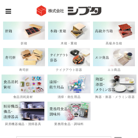
高級弁当箱
折箱
木箱・重箱
エコ商品
寿司折
テイクアウト容器
陶器・漆器・メラミン容器
食品消耗資材
清掃・衛生用品
厨房機器備品・清掃器具
業務用食品・調味料