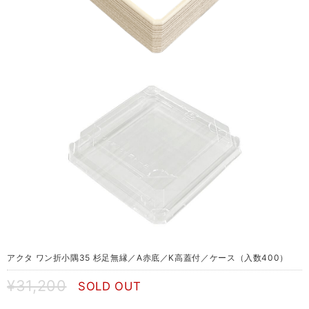
アクタ ワン折小隅35 杉足無縁／A赤底／K高蓋付／ケース（入数400）
¥31,200
SOLD OUT