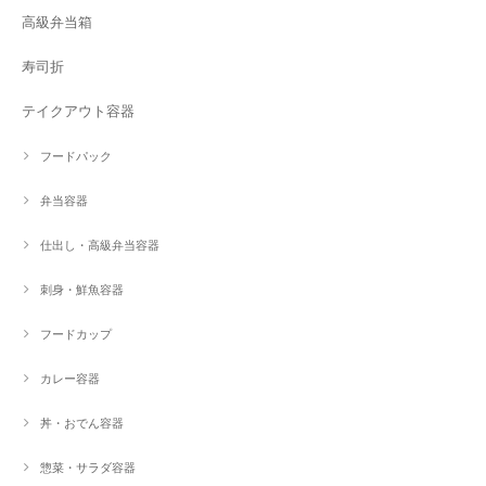
高級弁当箱
寿司折
テイクアウト容器
フードパック
弁当容器
仕出し・高級弁当容器
刺身・鮮魚容器
フードカップ
カレー容器
丼・おでん容器
惣菜・サラダ容器