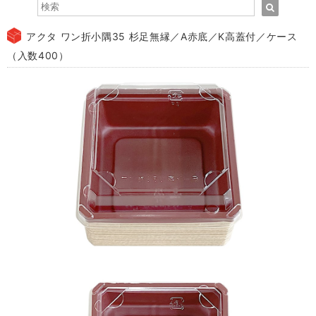
アクタ ワン折小隅35 杉足無縁／A赤底／K高蓋付／ケース
（入数400）