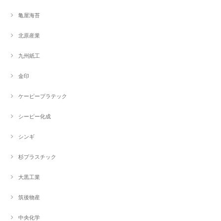
亀屋海苔
北原産業
九州紙工
金印
ケーピープラテック
シーピー化成
シンギ
杉プラスチック
大黒工業
筑後物産
中央化学