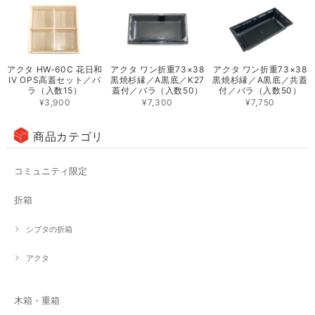
アクタ HW-60C 花日和
アクタ ワン折重73×38
アクタ ワン折重73×38
IV OPS高蓋セット／バ
黒焼杉縁／A黒底／K27
黒焼杉縁／A黒底／共蓋
ラ（入数15）
蓋付／バラ（入数50）
付／バラ（入数50）
¥3,900
¥7,300
¥7,750
商品カテゴリ
コミュニティ限定
折箱
シブタの折箱
アクタ
木箱・重箱