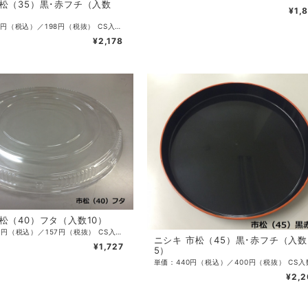
市松（35）黒･赤フチ（入数
¥1,
単価：217.8円（税込）／198円（税抜） CS入数：60 袋入数：10 サイズ：φ350×46 カラー：黒赤フチ ・刺身・寿司桶
¥2,178
松（40）フタ（入数10）
単価：172.7円（税込）／157円（税抜） CS入数：50 袋入数：10 サイズ：φ400×15 カラー：透明 ・刺身・寿司桶用浅フタ
ニシキ 市松（45）黒･赤フチ（入数
¥1,727
5）
¥2,2