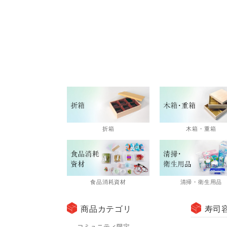
折箱
木箱・重箱
食品消耗資材
清掃・衛生用品
商品カテゴリ
寿司
コミュニティ限定