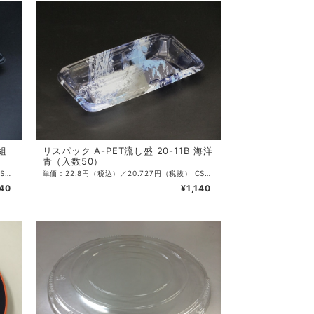
 組
リスパック A-PET流し盛 20-11B 海洋
青（入数50）
単価：26.8円（税込）／24.364円（税抜） CS入数：800 袋入数：50 サイズ：247×109×30mm 色：金 ・本体の底上げとラップ対応形状が盛り付けた中身の詰まり感を出す
単価：22.8円（税込）／20.727円（税抜） CS入数：1000 袋入数：50 サイズ：197×109×30mm 色：青 ・本体の底上げとラップ対応形状が盛り付けた中身の詰まり感を出す
340
¥1,140