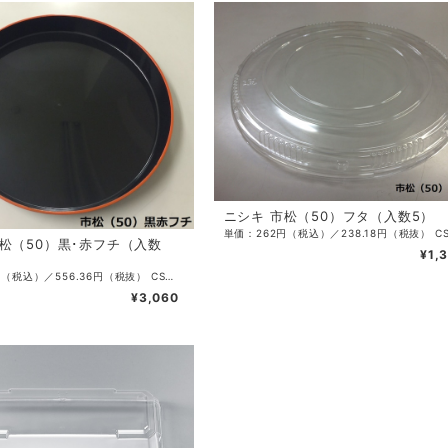
ニシキ 市松（50）フタ（入数5）
市松（50）黒･赤フチ（入数
¥1,
単価：612円（税込）／556.36円（税抜） CS入数：20 袋入数：5 サイズ：φ500×54 カラー：黒赤フチ ・刺身・寿司桶
¥3,060