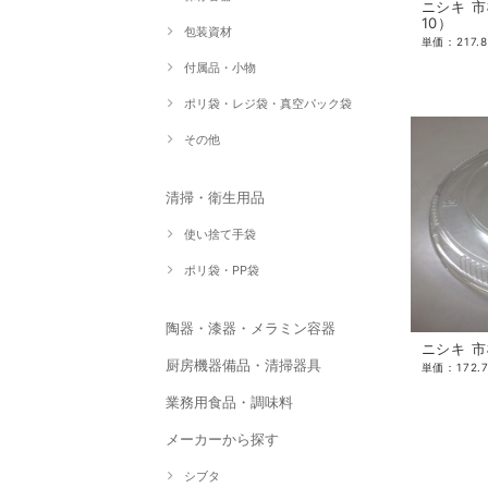
ニシキ 
10）
包装資材
付属品・小物
ポリ袋・レジ袋・真空パック袋
その他
清掃・衛生用品
使い捨て手袋
ポリ袋・PP袋
陶器・漆器・メラミン容器
ニシキ 市
厨房機器備品・清掃器具
業務用食品・調味料
メーカーから探す
シブタ