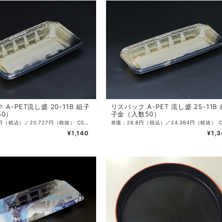
A-PET流し盛 20-11B 組子
リスパック A-PET 流し盛 25-11B
50）
子金（入数50）
単価：22.8円（税込）／20.727円（税抜） CS入数：1,000 袋入数：50 サイズ：197×109×30mm 色：金 ・本体の底上げとラップ対応形状が盛り付けた中身の詰まり感を出す
¥1,140
¥1,