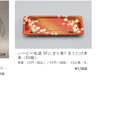
シーピー化成 SFにぎり巻1 京うたげ本
体（50枚）
単価：22円（税込）／20円（税抜） CS入数：800 袋入数：50 サイズ：220×90×20mm 色：京うたげ 材質：PSP 耐熱温度：85度 ・レンジ不可
単価：262円（税込）／238.18円（税抜） CS入数：30 袋入数：5 サイズ：φ500×15 カラー：透明 ・刺身・寿司桶用浅フタ
¥1,100
310