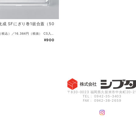
成 SFにぎり巻1嵌合蓋（50
単価：18円（税込）／16.364円（税抜） CS入数：800 袋入数：50 サイズ：222×92×32mm 色：透明 材質：OPS 耐熱温度：85度 ・レンジ不可
¥900
〒830-0023 福岡県久留米市中央町20-2
TEL： 0942-35-3403
FAX： 0942-38-2659