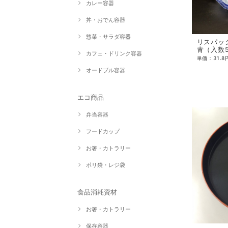
カレー容器
丼・おでん容器
惣菜・サラダ容器
リスパック 
青（入数
カフェ・ドリンク容器
オードブル容器
エコ商品
弁当容器
フードカップ
お箸・カトラリー
ポリ袋・レジ袋
食品消耗資材
お箸・カトラリー
保存容器