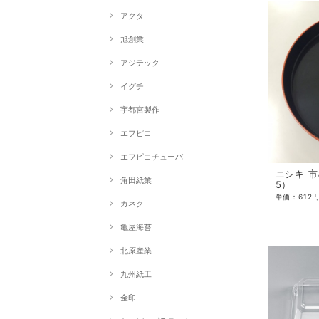
アクタ
旭創業
アジテック
イグチ
宇都宮製作
エフピコ
エフピコチューパ
ニシキ 
角田紙業
5）
カネク
亀屋海苔
北原産業
九州紙工
金印