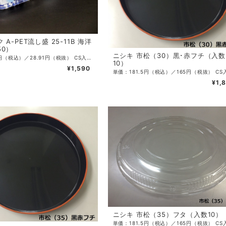
A-PET流し盛 25-11B 海洋
50）
ニシキ 市松（30）黒･赤フチ（入数
単価：31.8円（税込）／28.91円（税抜） CS入数：800 袋入数：50 サイズ：247×109×30mm 色：青 ・本体の底上げとラップ対応形状が盛り付けた中身の詰まり感を出す
10）
¥1,590
¥1,
ニシキ 市松（35）フタ（入数10）