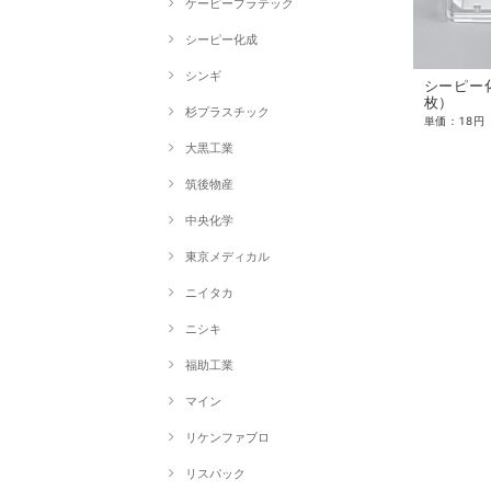
ケーピープラテック
シーピー化成
シンギ
シーピー化
枚）
杉プラスチック
大黒工業
筑後物産
中央化学
東京メディカル
ニイタカ
ニシキ
福助工業
マイン
リケンファブロ
リスパック