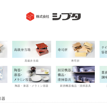
高級弁当箱
寿司折
陶器・漆器・メラミン容器
厨房機器備品・清掃器具
容器