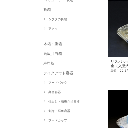
折箱
シブタの折箱
アクタ
木箱・重箱
高級弁当箱
リスパック 
寿司折
金（入数
テイクアウト容器
フードパック
弁当容器
仕出し・高級弁当容器
刺身・鮮魚容器
フードカップ